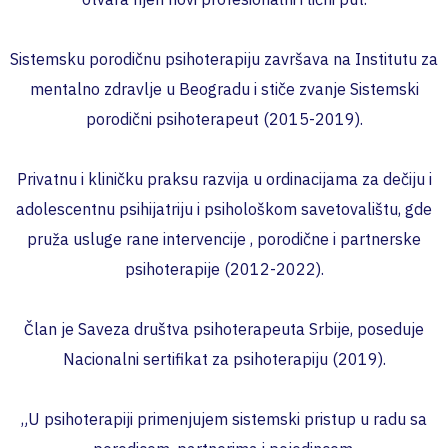
Sistemsku porodičnu psihoterapiju završava na Institutu za
mentalno zdravlje u Beogradu i stiče zvanje Sistemski
porodični psihoterapeut (2015-2019).
Privatnu i kliničku praksu razvija u ordinacijama za dečiju i
adolescentnu psihijatriju i psihološkom savetovalištu, gde
pruža usluge rane intervencije , porodične i partnerske
psihoterapije (2012-2022).
Član je Saveza društva psihoterapeuta Srbije, poseduje
Nacionalni sertifikat za psihoterapiju (2019).
„U psihoterapiji primenjujem sistemski pristup u radu sa