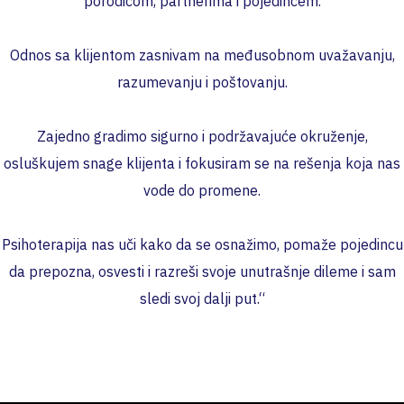
porodicom, partnerima i pojedincem.
Odnos sa klijentom zasnivam na međusobnom uvažavanju,
razumevanju i poštovanju.
Zajedno gradimo sigurno i podržavajuće okruženje,
osluškujem snage klijenta i fokusiram se na rešenja koja nas
vode do promene.
Psihoterapija nas uči kako da se osnažimo, pomaže pojedincu
da prepozna, osvesti i razreši svoje unutrašnje dileme i sam
sledi svoj dalji put.“