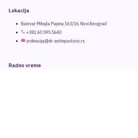
Lokacija
Bulevar Mihajla Pupina 163/16, Novi Beograd
+381 60 595 5640
ordinacija@dr-antinpavlovic.rs
Radno vreme
Ponedeljak - Petak
9:00h – 17:00h
Vikend
Po dogovoru
Zapratite nas