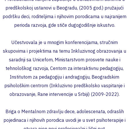
predškolskoj ustanovi u Beogradu, (2005 god.) pružajući
podršku deci, roditeljima i njihovim porodicama u najranijem
perioda razvoja, gde stiče dugogodišnje iskustvo.
Učestvovala je u mnogim konferencijama, stručnim
skupovima i projektima na temu Inkluzivnog obrazovanja u
saradnji sa Unicefom, Ministarstvom prosvete nauke i
tehnološkog razvoja, Centom za interaktivnu pedagogiju,
Institutom za pedagogiju i andragogiju, Beogradskim
psihološkim centrom (Inkluzivno predškolsko vaspitanje i
obrazovanje, Rane intervencije u Srbiji) (2009-2022).
Briga o Mentalnom zdravlju dece, adolescenata, odraslih
pojedinaca i njihovih porodica uvodi je u svet psihoterapije i
otvara njen novi profesionalni i lični put.