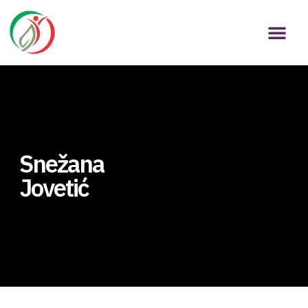
Snežana
Jovetić