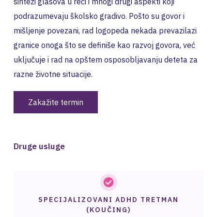
sintezi glasova u reči i mnogi drugi aspekti koji
podrazumevaju školsko gradivo. Pošto su govor i
mišljenje povezani, rad logopeda nekada prevazilazi
granice onoga što se definiše kao razvoj govora, već
uključuje i rad na opštem osposobljavanju deteta za
razne životne situacije.
Zakažite termin
Druge usluge
SPECIJALIZOVANI ADHD TRETMAN
(KOUČING)