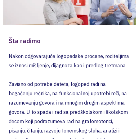
Šta radimo
Nakon odgovarajuće logopedske procene, roditeljima
se iznosi mišljenje, dijagnoza kao i predlog tretmana.
Zavisno od potrebe deteta, logoped radi na
bogaćenju rečnika, na funkcionalnoj upotrebi reči, na
razumevanju govora i na mnogim drugim aspektima
govora. U to spada i rad sa predškolskom i školskom
decom koji podrazumeva rad na grafomotorici,
pisanju, čitanju, razvoju fonemskog sluha, analizi i