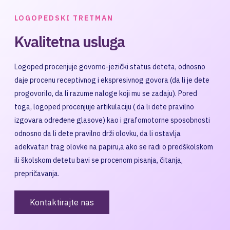
LOGOPEDSKI TRETMAN
Kvalitetna usluga
Logoped procenjuje govorno-jezički status deteta, odnosno
daje procenu receptivnog i ekspresivnog govora (da li je dete
progovorilo, da li razume naloge koji mu se zadaju). Pored
toga, logoped procenjuje artikulaciju ( da li dete pravilno
izgovara određene glasove) kao i grafomotorne sposobnosti
odnosno da li dete pravilno drži olovku, da li ostavlja
adekvatan trag olovke na papiru,a ako se radi o predškolskom
ili školskom detetu bavi se procenom pisanja, čitanja,
prepričavanja.
Kontaktirajte nas