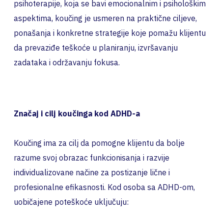
psihoterapije, koja se bavi emocionalnim i psihološkim
aspektima, koučing je usmeren na praktične ciljeve,
ponašanja i konkretne strategije koje pomažu klijentu
da prevaziđe teškoće u planiranju, izvršavanju
zadataka i održavanju fokusa.
Značaj i cilj koučinga kod ADHD-a
Koučing ima za cilj da pomogne klijentu da bolje
razume svoj obrazac funkcionisanja i razvije
individualizovane načine za postizanje lične i
profesionalne efikasnosti. Kod osoba sa ADHD-om,
uobičajene poteškoće uključuju: