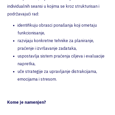
individualnih seansi u kojima se kroz strukturisan i
podržavajući rad:
identifikuju obrasci ponašanja koji ometaju
funkcionisanje,
razvijaju konkretne tehnike za planiranje,
praćenje i izvršavanje zadataka,
uspostavlja sistem praćenja ciljeva i evaluacije
napretka,
uče strategije za upravljanje distrakcijama,
emocijama i stresom.
Kome je namenjen?