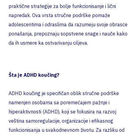
praktične strategije za bolje funkcionisanje i lični
napredak. Ova vrsta stručne podrške pomaže
adolescentima i odraslima da razumeju svoje obrasce
ponašanja, prepoznaju sopstvene snage i nauče kako
da ih usmere ka ostvarivanju ciljeva.
Šta je ADHD koučing?
ADHD koučing je specifičan oblik stručne podrške
namenjen osobama sa poremećajem pažnje i
hiperaktivnosti (ADHD), koji se fokusira na razvoj
veština samoregulacije, organizacije i efikasnog
funkcionisanja u svakodnevnom životu. Za razliku od