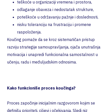
teškoće u organizaciji vremena i prostora,
odlaganje obaveza i nedostatak strukture,
poteškoće u održavanju pažnje i doslednosti,
nisku toleranciju na frustraciju i promene
raspoloženja.
Koučing pomaže da se kroz sistematičan pristup
razviju strategije samoupravljanja, ojača unutrašnja
motivacija i unapredi funkcionalna samostalnost u
učenju, radu i međuljudskim odnosima.
Kako funkcioniše proces koučinga?
Proces započinje inicijalnim razgovorom kojim se
definišu prioriteti, ciljevi i očekivanja. Sledi niz