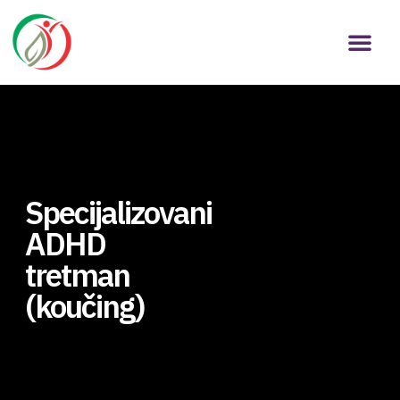
Specijalizovani
ADHD
tretman
(koučing)