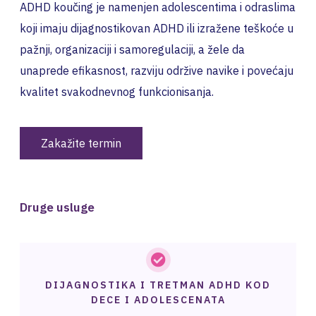
ADHD koučing je namenjen adolescentima i odraslima
koji imaju dijagnostikovan ADHD ili izražene teškoće u
pažnji, organizaciji i samoregulaciji, a žele da
unaprede efikasnost, razviju održive navike i povećaju
kvalitet svakodnevnog funkcionisanja.
Zakažite termin
Druge usluge
DIJAGNOSTIKA I TRETMAN ADHD KOD
DECE I ADOLESCENATA