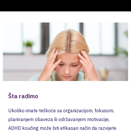
Šta radimo
Ukoliko imate teškoće sa organizacijom, fokusom,
planiranjem obaveza ili održavanjem motivacije,
ADHD koučing može biti efikasan način da razvijete